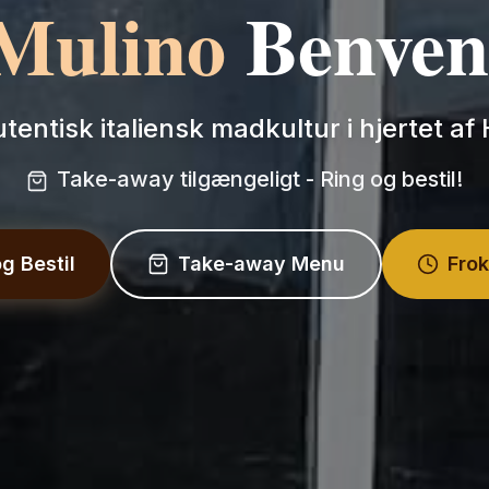
 Mulino
Benven
tentisk italiensk madkultur i hjertet af 
Take-away tilgængeligt - Ring og bestil!
g Bestil
Take-away Menu
Fro