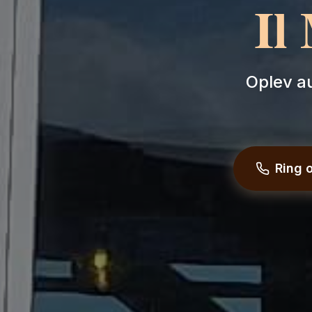
Il
Oplev au
Ring o