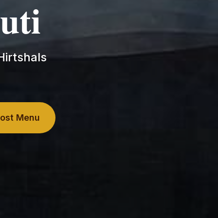
uti
Hirtshals
kost Menu