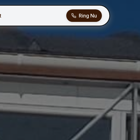
t
Ring Nu